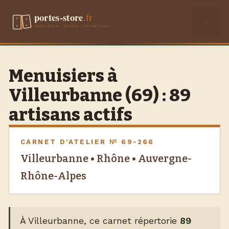
Aller
Men
au
contenu
Menuisiers à
Villeurbanne (69) : 89
artisans actifs
CARNET D'ATELIER № 69-266
Villeurbanne • Rhône • Auvergne-
Rhône-Alpes
À Villeurbanne, ce carnet répertorie
89