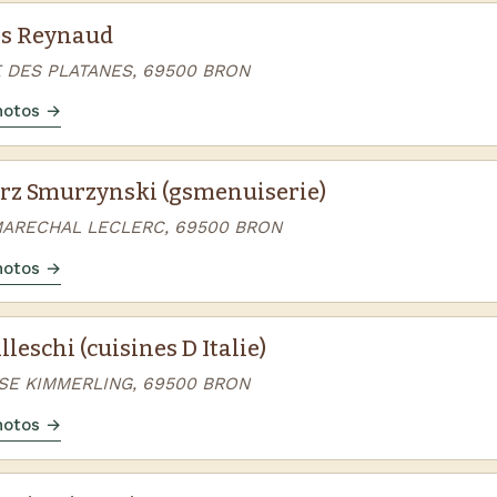
s Reynaud
E DES PLATANES, 69500 BRON
photos →
rz Smurzynski (gsmenuiserie)
MARECHAL LECLERC, 69500 BRON
photos →
lleschi (cuisines D Italie)
SSE KIMMERLING, 69500 BRON
photos →