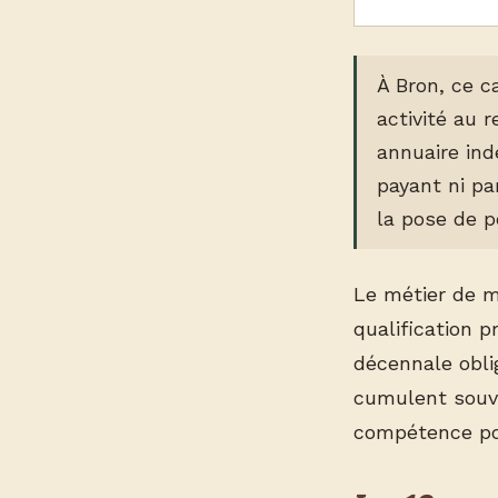
À Bron, ce c
activité au 
annuaire in
payant ni par
la pose de p
Le métier de m
qualification 
décennale oblig
cumulent souven
compétence pos