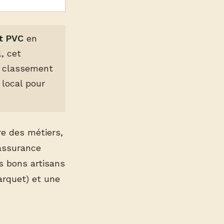
et PVC
en
, cet
n classement
g local pour
re des métiers,
 assurance
s bons artisans
parquet) et une