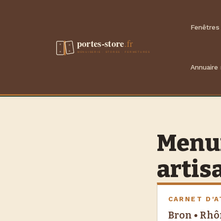
Aller
au
Fenêtres
contenu
Annuaire
Menuis
artis
CARNET D'A
Bron • Rh