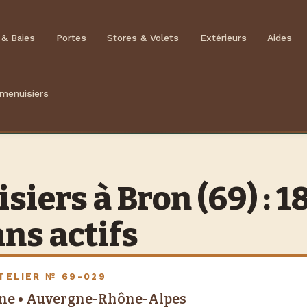
 & Baies
Portes
Stores & Volets
Extérieurs
Aides
 menuisiers
iers à Bron (69) : 1
ans actifs
TELIER № 69-029
ône • Auvergne-Rhône-Alpes