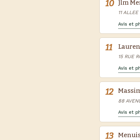
10
Jlm Me
11 ALLE
Avis et 
11
Laurent
15 RUE 
Avis et 
12
Massim
88 AVEN
Avis et 
13
Menuis