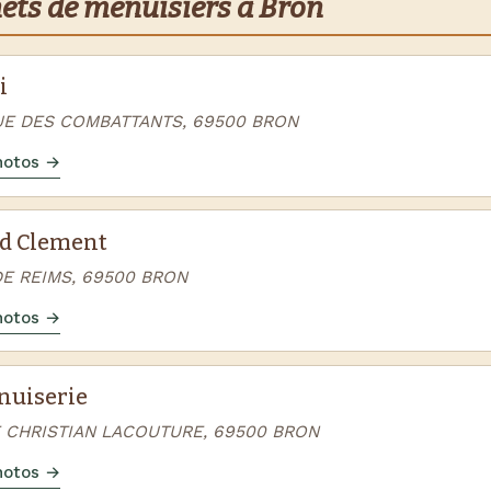
nets de menuisiers à Bron
i
UE DES COMBATTANTS, 69500 BRON
photos →
d Clement
DE REIMS, 69500 BRON
photos →
uiserie
E CHRISTIAN LACOUTURE, 69500 BRON
photos →