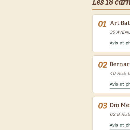
Les 18 car
01
Art Bat
35 AVEN
Avis et 
02
Bernar
40 RUE 
Avis et 
03
Dm Men
62 B RU
Avis et 