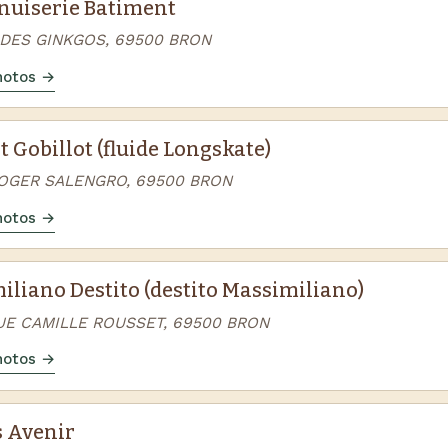
nuiserie Batiment
E DES GINKGOS, 69500 BRON
photos →
 Gobillot (fluide Longskate)
ROGER SALENGRO, 69500 BRON
photos →
iliano Destito (destito Massimiliano)
UE CAMILLE ROUSSET, 69500 BRON
photos →
 Avenir