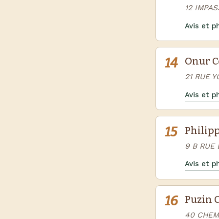
12 IMPA
Avis et 
14
Onur C
21 RUE 
Avis et 
15
Philip
9 B RUE
Avis et 
16
Puzin 
40 CHEM