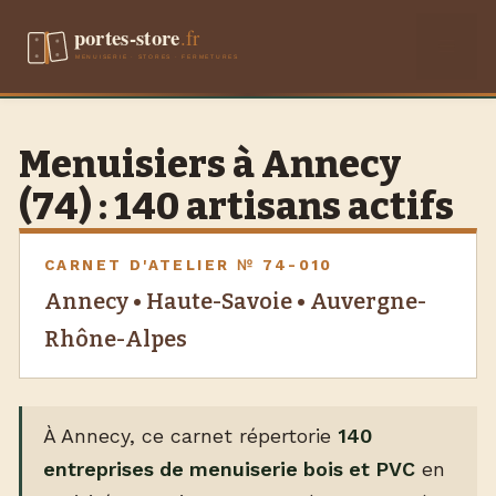
Aller
Men
au
contenu
Menuisiers à Annecy
(74) : 140 artisans actifs
CARNET D'ATELIER № 74-010
Annecy • Haute-Savoie • Auvergne-
Rhône-Alpes
À Annecy, ce carnet répertorie
140
entreprises de menuiserie bois et PVC
en