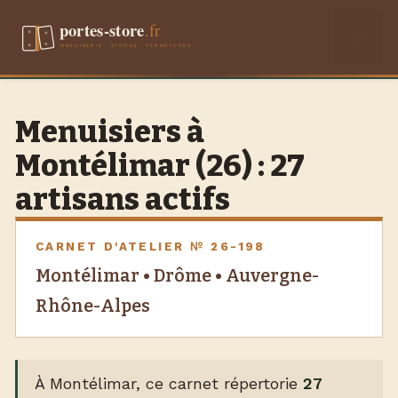
Aller
Men
au
contenu
Menuisiers à
Montélimar (26) : 27
artisans actifs
CARNET D'ATELIER № 26-198
Montélimar • Drôme • Auvergne-
Rhône-Alpes
À Montélimar, ce carnet répertorie
27