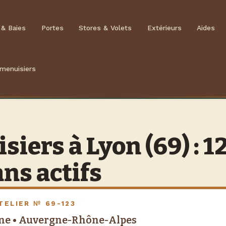
 & Baies
Portes
Stores & Volets
Extérieurs
Aides
 menuisiers
iers à Lyon (69) : 1
ans actifs
TELIER № 69-123
ône • Auvergne-Rhône-Alpes