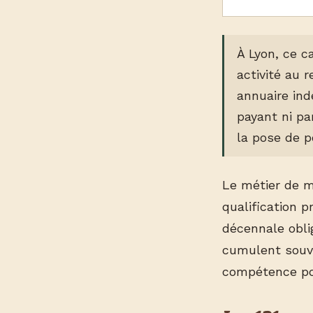
À Lyon, ce c
activité au 
annuaire in
payant ni par
la pose de p
Le métier de m
qualification 
décennale oblig
cumulent souven
compétence pos