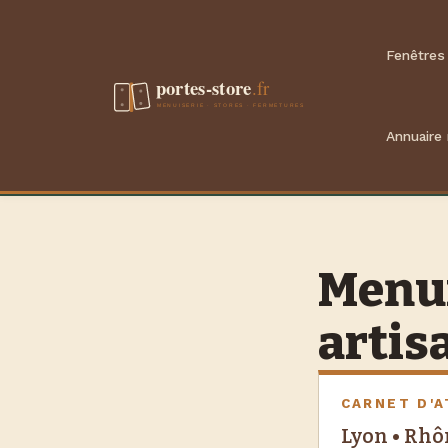
Aller
au
Fenêtres
contenu
Annuaire
Menuis
artis
CARNET D'A
Lyon • Rh