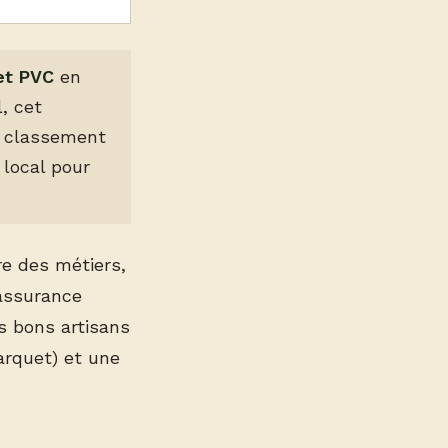
 et PVC
en
, cet
n classement
g local pour
re des métiers,
 assurance
s bons artisans
parquet) et une