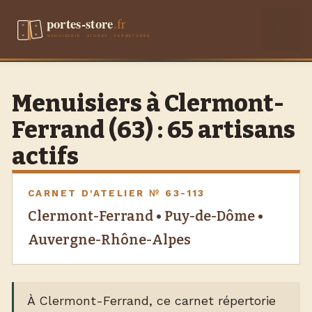
Aller
Men
au
contenu
Menuisiers à Clermont-
Ferrand (63) : 65 artisans
actifs
CARNET D'ATELIER № 63-113
Clermont-Ferrand • Puy-de-Dôme •
Auvergne-Rhône-Alpes
À Clermont-Ferrand, ce carnet répertorie