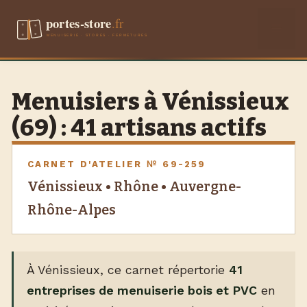
Aller
Men
au
contenu
Menuisiers à Vénissieux
(69) : 41 artisans actifs
CARNET D'ATELIER № 69-259
Vénissieux • Rhône • Auvergne-
Rhône-Alpes
À Vénissieux, ce carnet répertorie
41
entreprises de menuiserie bois et PVC
en