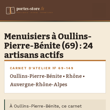
Aller
Men
au
contenu
Menuisiers à Oullins-
Pierre-Bénite (69) : 24
artisans actifs
CARNET D'ATELIER № 69-149
Oullins-Pierre-Bénite • Rhône •
Auvergne-Rhône-Alpes
À Oullins-Pierre-Bénite, ce carnet