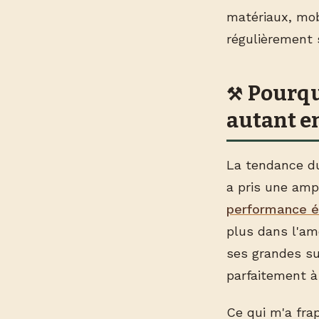
matériaux, mobi
régulièrement s
Pourqu
autant e
La tendance du
a pris une amp
performance é
plus dans l'amé
ses grandes sur
parfaitement à
Ce qui m'a fra