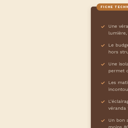
Une vér
lumière,
Le budg
hors stru
Une isol
permet d
Les mat
incontou
L'éclair
véranda 
Un bon 
moins 80