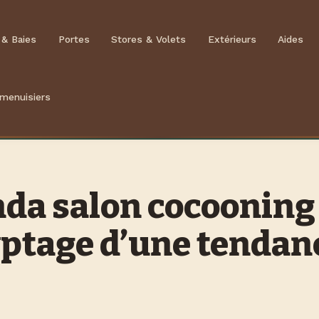
 & Baies
Portes
Stores & Volets
Extérieurs
Aides
 menuisiers
da salon cocooning 
ptage d’une tendan