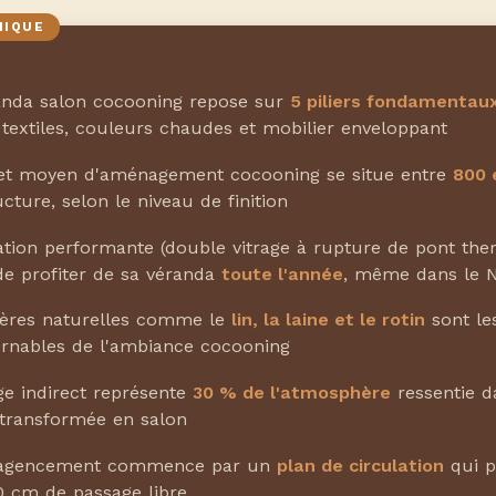
anda salon cocooning repose sur
5 piliers fondamentau
 textiles, couleurs chaudes et mobilier enveloppant
et moyen d'aménagement cocooning se situe entre
800 
cture, selon le niveau de finition
ation performante (double vitrage à rupture de pont the
e profiter de sa véranda
toute l'année
, même dans le 
ières naturelles comme le
lin, la laine et le rotin
sont les
rnables de l'ambiance cocooning
age indirect représente
30 % de l'atmosphère
ressentie d
transformée en salon
agencement commence par un
plan de circulation
qui p
 cm de passage libre