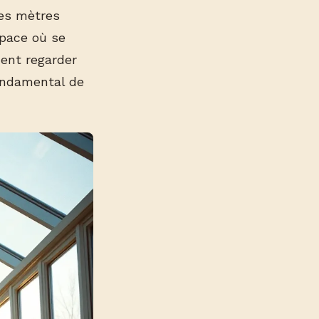
es mètres
space où se
ment regarder
ondamental de