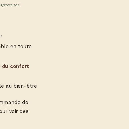
uspendues
e
able en toute
r du confort
le au bien-être
commande de
ur voir des