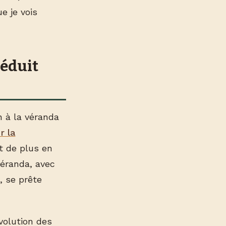
e je vois
séduit
n à la véranda
r la
nt de plus en
véranda, avec
, se prête
volution des