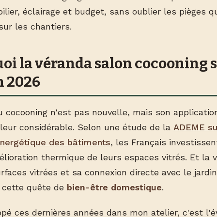
lier, éclairage et budget, sans oublier les pièges qu
ur les chantiers.
oi la véranda salon cocooning 
n 2026
 cocooning n'est pas nouvelle, mais son applicatio
leur considérable. Selon une étude de la
ADEME su
nergétique des bâtiments
, les Français investisse
lioration thermique de leurs espaces vitrés. Et la 
faces vitrées et sa connexion directe avec le jardin
 cette quête de
bien-être domestique
.
ppé ces dernières années dans mon atelier, c'est l'é