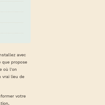
nstallez avec
ce que propose
e où l'on
vrai lieu de
sformer votre
tion,