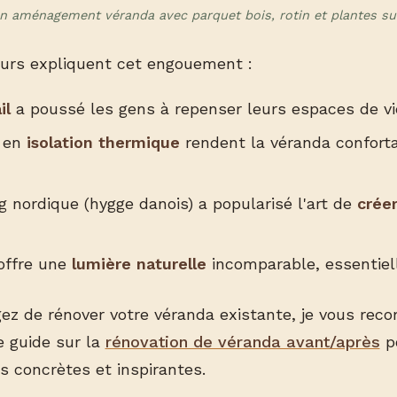
'un aménagement véranda avec parquet bois, rotin et plantes s
eurs expliquent cet engouement :
il
a poussé les gens à repenser leurs espaces de vi
s en
isolation thermique
rendent la véranda confort
g nordique (hygge danois) a popularisé l'art de
crée
offre une
lumière naturelle
incomparable, essentiel
gez de rénover votre véranda existante, je vous re
e guide sur la
rénovation de véranda avant/après
po
s concrètes et inspirantes.