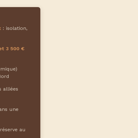
x
: isolation,
et 3 500 €
rmique)
Nord
 alliées
ans une
réserve au