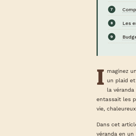
Compa
Les e
Budge
I
maginez un
un plaid e
la véranda 
entassait les 
vie, chaleureux
Dans cet articl
véranda en un 