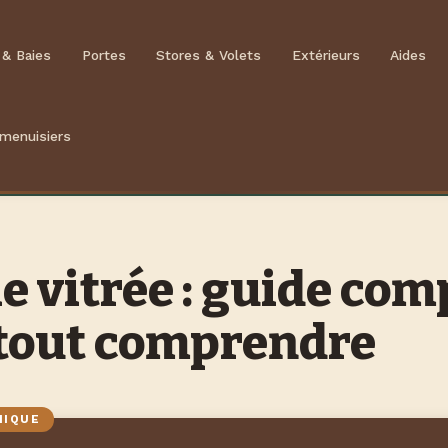
 & Baies
Portes
Stores & Volets
Extérieurs
Aides
 menuisiers
ie vitrée : guide com
tout comprendre