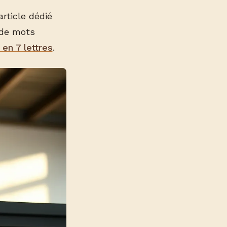
rticle dédié
 de mots
 en 7 lettres
.