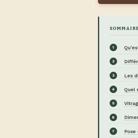
SOMMAIR
Qu'es
Diffé
Les d
Quel 
Vitra
Dimen
Pose 