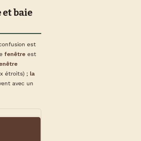
 et baie
confusion est
ne
fenêtre
est
enêtre
 étroits) ;
la
vent avec un