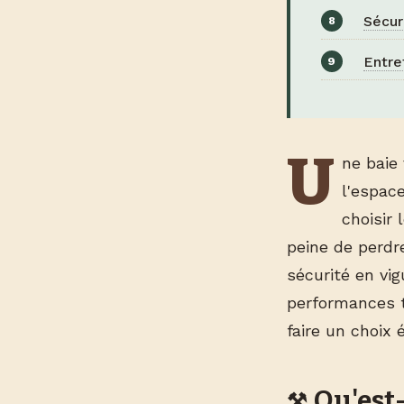
Sécur
Entre
U
ne baie
l'espace
choisir 
peine de perdr
sécurité en vi
performances t
faire un choix 
Qu'est