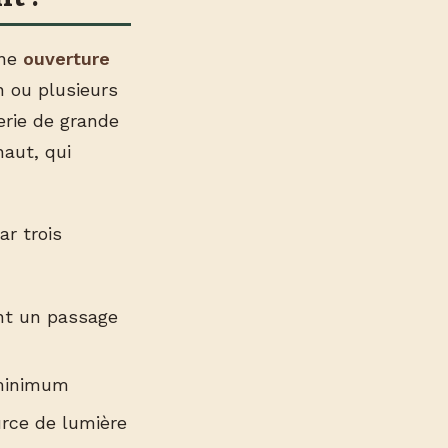
une
ouverture
n ou plusieurs
erie de grande
aut, qui
ar trois
nt un passage
 minimum
urce de lumière