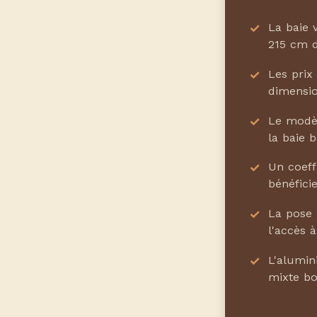
La baie 
215 cm de
Les prix
dimensio
Le modèl
la baie 
Un coeff
bénéfici
La pose 
l'accès 
L'alumi
mixte b