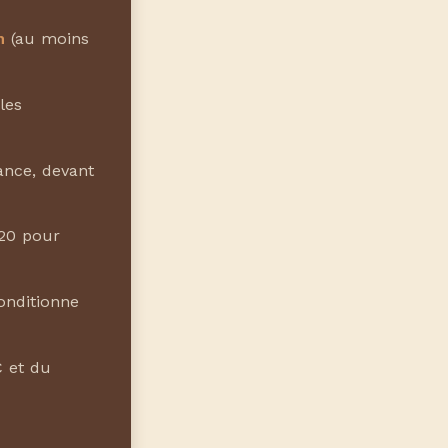
n
(au moins
les
nce, devant
020 pour
onditionne
C et du