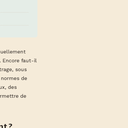
isuellement
. Encore faut-il
itrage, sous
s normes de
ux, des
rmettre de
t ?