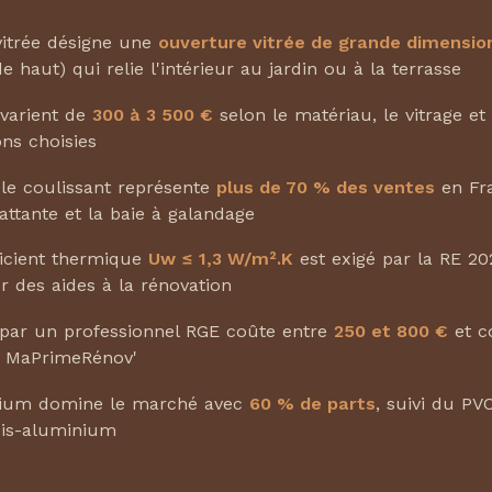
vitrée désigne une
ouverture vitrée de grande dimensio
 haut) qui relie l'intérieur au jardin ou à la terrasse
 varient de
300 à 3 500 €
selon le matériau, le vitrage et 
ns choisies
e coulissant représente
plus de 70 % des ventes
en Fra
battante et la baie à galandage
icient thermique
Uw ≤ 1,3 W/m².K
est exigé par la RE 2
er des aides à la rénovation
par un professionnel RGE coûte entre
250 et 800 €
et c
à MaPrimeRénov'
nium domine le marché avec
60 % de parts
, suivi du PV
ois-aluminium