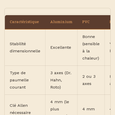
Caractéristique
Aluminium
PVC
Bo
Bonne
Stabilité
(sensible
Va
Excellente
dimensionnelle
à la
l'
chaleur)
Type de
3 axes (Dr.
2 ou 3
Fi
paumelle
Hahn,
axes
ax
courant
Roto)
4 mm (le
Clé Allen
plus
4 mm
4 
nécessaire