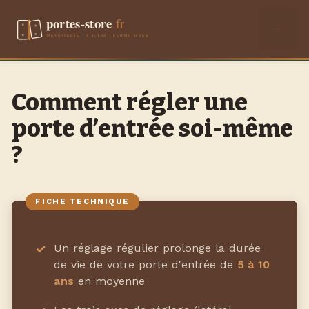
Aller
Men
au
contenu
Comment régler une
porte d’entrée soi-même
?
Un réglage régulier prolonge la durée
de vie de votre porte d'entrée de
5 à 10
ans
en moyenne