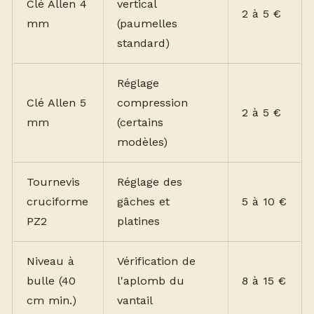
Clé Allen 4
vertical
2 à 5 €
mm
(paumelles
standard)
Réglage
Clé Allen 5
compression
2 à 5 €
mm
(certains
modèles)
Tournevis
Réglage des
cruciforme
gâches et
5 à 10 €
PZ2
platines
Niveau à
Vérification de
bulle (40
l'aplomb du
8 à 15 €
cm min.)
vantail