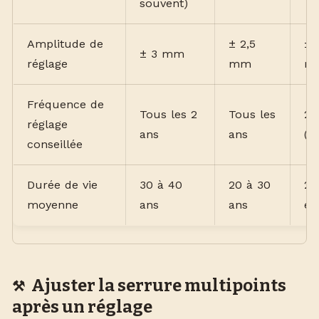
souvent)
Amplitude de
± 2,5
± 
± 3 mm
réglage
mm
ré
Fréquence de
Tous les 2
Tous les
2 
réglage
ans
ans
(p
conseillée
Durée de vie
30 à 40
20 à 30
25
moyenne
ans
ans
en
Ajuster la serrure multipoints
après un réglage