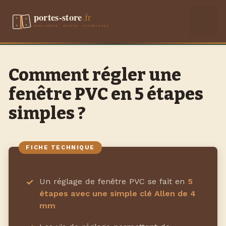
Aller
Men
au
contenu
Comment régler une
fenêtre PVC en 5 étapes
simples ?
Un réglage de fenêtre PVC se fait en
5
étapes avec une simple clé Allen de 4
mm