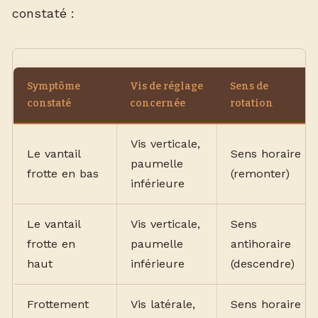
constaté :
Symptôme
Vis de réglage
Sens de
constaté
concernée
rotation
Vis verticale,
Le vantail
Sens horaire
paumelle
frotte en bas
(remonter)
inférieure
Le vantail
Vis verticale,
Sens
frotte en
paumelle
antihoraire
haut
inférieure
(descendre)
Frottement
Vis latérale,
Sens horaire