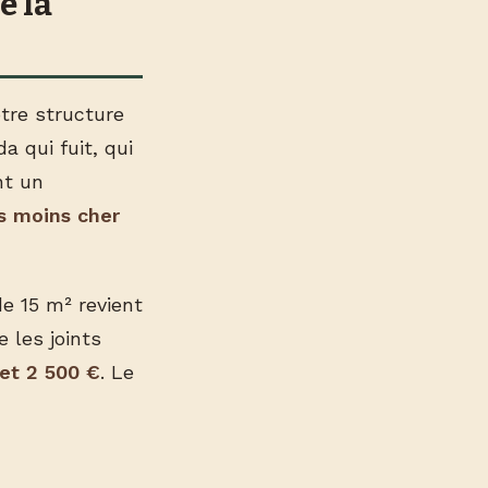
e la
otre structure
a qui fuit, qui
nt un
is moins cher
e 15 m² revient
e les joints
et 2 500 €
. Le