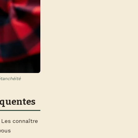
étanchéité
équentes
 Les connaître
vous