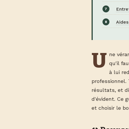
Entre
Aides
U
ne véra
qu'il fa
à lui re
professionnel.
résultats, et d
d'évident. Ce 
et choisir le b