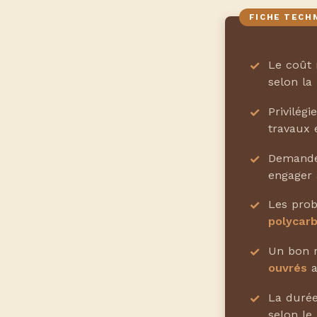
Le coût 
selon la 
Privilégi
travaux 
Demande
engager 
Les prob
polycarbo
Un bon r
ouvrés
a
La durée
selon le