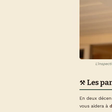
L'inspect
Les pa
En deux décenn
vous aidera à
d