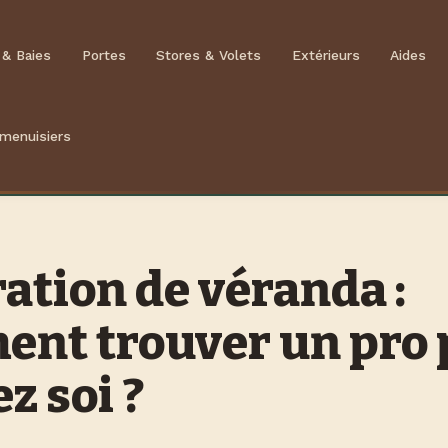
 & Baies
Portes
Stores & Volets
Extérieurs
Aides
 menuisiers
ation de véranda :
nt trouver un pro 
z soi ?