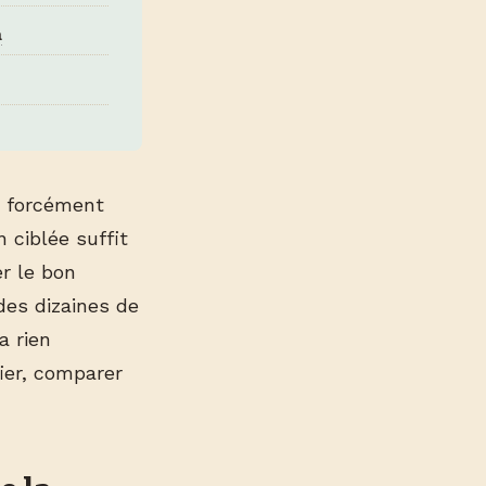
a
s forcément
 ciblée suffit
er le bon
des dizaines de
a rien
ier, comparer