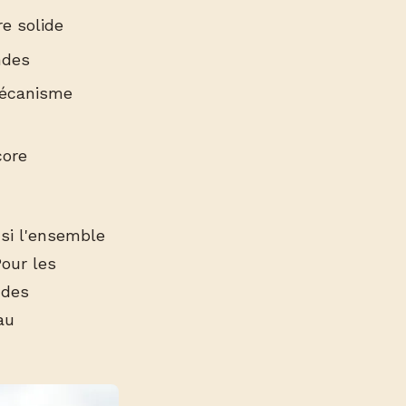
e solide
ndes
 mécanisme
core
 si l'ensemble
Pour les
 des
au