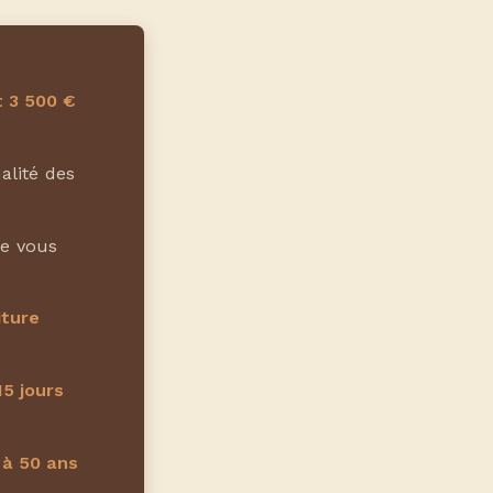
t 3 500 €
alité des
e vous
iture
15 jours
 à 50 ans