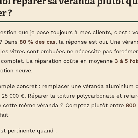
oi réparer sa véranda plutôt qu
r ?
stion que je pose toujours à mes clients, c'est : v
 ? Dans
80 % des cas
, la réponse est oui. Une vérand
 les vitres sont embuées ne nécessite pas forcéme
complet. La réparation coûte en moyenne
3 à 5 fo
ction neuve.
mple concret : remplacer une véranda aluminium d
 25 000 €. Réparer la toiture polycarbonate et refair
de cette même véranda ? Comptez plutôt entre
800 
ait.
est pertinente quand :