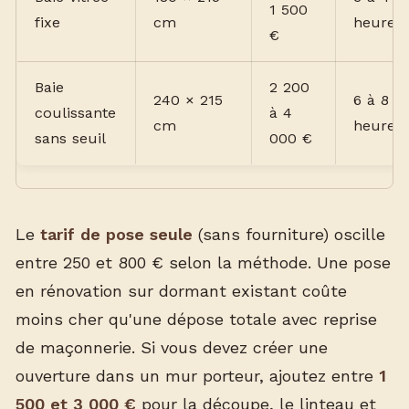
1 500
fixe
cm
heures
€
Baie
2 200
240 × 215
6 à 8
coulissante
à 4
cm
heures
sans seuil
000 €
Le
tarif de pose seule
(sans fourniture) oscille
entre 250 et 800 € selon la méthode. Une pose
en rénovation sur dormant existant coûte
moins cher qu'une dépose totale avec reprise
de maçonnerie. Si vous devez créer une
ouverture dans un mur porteur, ajoutez entre
1
500 et 3 000 €
pour la découpe, le linteau et