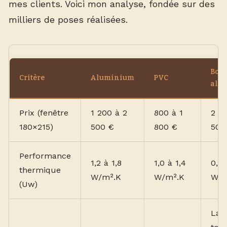
mes clients. Voici mon analyse, fondée sur des
milliers de poses réalisées.
Bois
Critère
Aluminium
PVC
alu
Prix (fenêtre
1 200 à 2
800 à 1
2 0
180×215)
500 €
800 €
500
Performance
1,2 à 1,8
1,0 à 1,4
0,8 
thermique
W/m².K
W/m².K
W/m
(Uw)
Las