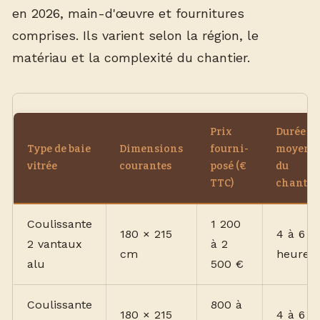
en 2026, main-d'œuvre et fournitures
comprises. Ils varient selon la région, le
matériau et la complexité du chantier.
Prix
Durée
Type de baie
Dimensions
fourni-
moyenn
vitrée
courantes
posé (€
du
TTC)
chantie
Coulissante
1 200
180 × 215
4 à 6
2 vantaux
à 2
cm
heures
alu
500 €
Coulissante
800 à
180 × 215
4 à 6