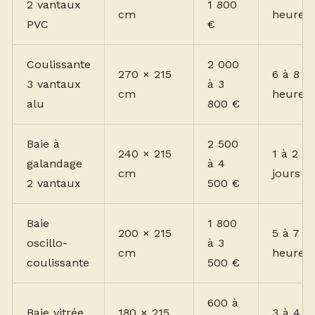
2 vantaux
1 800
cm
heures
PVC
€
Coulissante
2 000
270 × 215
6 à 8
3 vantaux
à 3
cm
heures
alu
800 €
Baie à
2 500
240 × 215
1 à 2
galandage
à 4
cm
jours
2 vantaux
500 €
Baie
1 800
200 × 215
5 à 7
oscillo-
à 3
cm
heures
coulissante
500 €
600 à
Baie vitrée
180 × 215
3 à 4