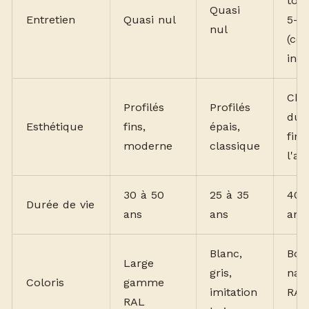
tous
Quasi
Entretien
Quasi nul
5-8
nul
(côt
inté
Cha
Profilés
Profilés
du b
Esthétique
fins,
épais,
fine
moderne
classique
l'al
30 à 50
25 à 35
40 
Durée de vie
ans
ans
ans
Blanc,
Bois
Large
gris,
natu
Coloris
gamme
imitation
RAL
RAL