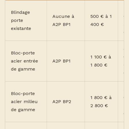
3
Blindage
Aucune à
500 € à 1
€ 
porte
A2P BP1
400 €
5
existante
€
4
Bloc-porte
1 100 € à
€ 
acier entrée
A2P BP1
1 800 €
6
de gamme
€
5
Bloc-porte
1 800 € à
€ 
acier milieu
A2P BP2
2 800 €
7
de gamme
€