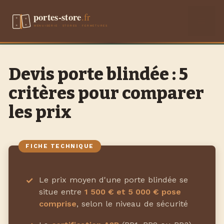
Aller
Men
au
contenu
Devis porte blindée : 5
critères pour comparer
les prix
Le prix moyen d'une porte blindée se
situe entre
1 500 € et 5 000 € pose
comprise
, selon le niveau de sécurité