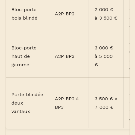
5
Bloc-porte
2 000 €
€ 
A2P BP2
bois blindé
à 3 500 €
8
€
6
Bloc-porte
3 000 €
€ 
haut de
A2P BP3
à 5 000
9
gamme
€
€
7
Porte blindée
€ 
A2P BP2 à
3 500 € à
deux
1
BP3
7 000 €
vantaux
2
€