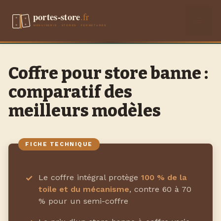
Aller
Men
au
contenu
Coffre pour store banne :
comparatif des
meilleurs modèles
Le coffre intégral protège
100 % de la
toile et du mécanisme
, contre 60 à 70
% pour un semi-coffre