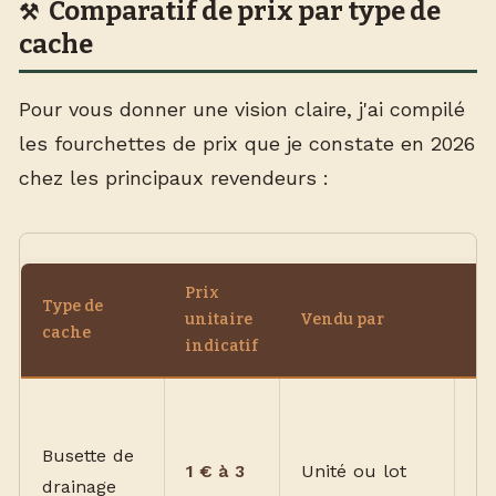
Comparatif de prix par type de
cache
Pour vous donner une vision claire, j'ai compilé
les fourchettes de prix que je constate en 2026
chez les principaux revendeurs :
Prix
Type de
unitaire
Vendu par
Re
cache
indicatif
Vé
la
Busette de
1 € à 3
Unité ou lot
pe
drainage