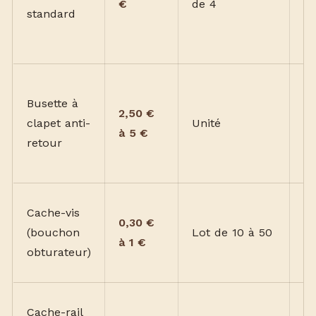
€
de 4
m
standard
m
co
R
Busette à
en
2,50 €
clapet anti-
Unité
ve
à 5 €
retour
ex
pl
Ch
Cache-vis
0,30 €
te
(bouchon
Lot de 10 à 50
à 1 €
co
obturateur)
au
Sp
Cache-rail