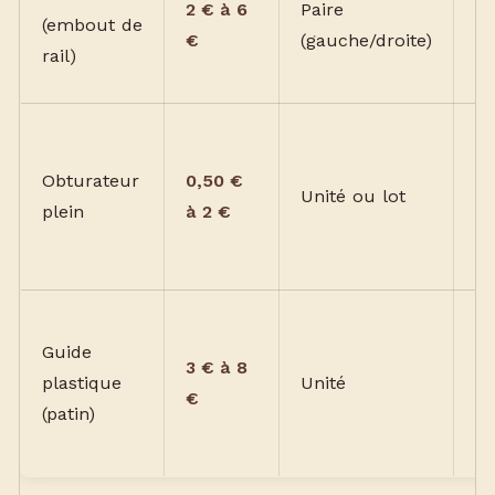
2 € à 6
Paire
c
(embout de
€
(gauche/droite)
g
rail)
pr
Ne
ut
Obturateur
0,50 €
Unité ou lot
b
plein
à 2 €
tr
dr
Ma
Guide
ou
3 € à 8
plastique
Unité
se
€
(patin)
ch
va