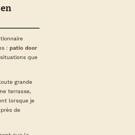
 en
tionnaire
es :
patio door
situations que
 toute grande
une terrasse,
ent lorsque je
près de
ement que la