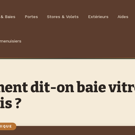
 & Baies
Portes
Stores & Volets
Extérieurs
Aides
 menuisiers
nt dit-on baie vitr
is ?