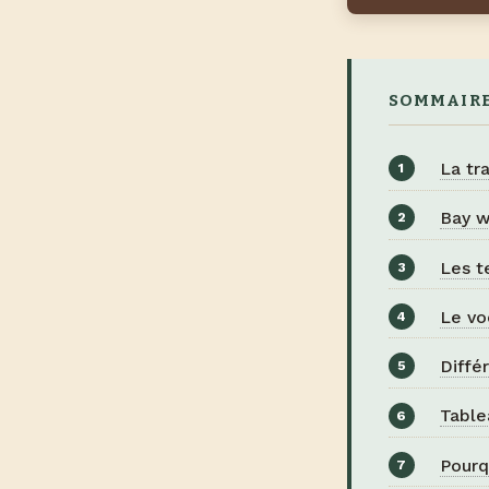
SOMMAIR
La tr
Bay w
Les t
Le vo
Diffé
Table
Pourq