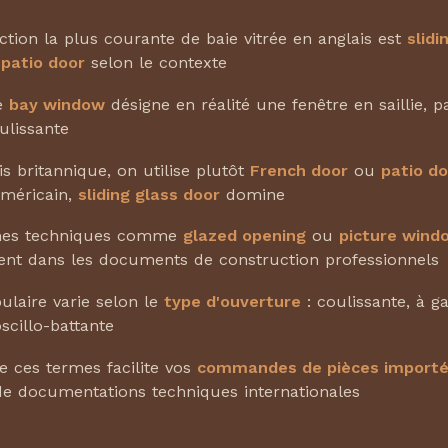
ction la plus courante de baie vitrée en anglais est
slidi
u
patio door
selon le contexte
e
bay window
désigne en réalité une fenêtre en saillie, p
ulissante
is britannique, on utilise plutôt
French door
ou
patio do
américain,
sliding glass door
domine
mes techniques comme
glazed opening
ou
picture wind
ent dans les documents de construction professionnels
ulaire varie selon le
type d'ouverture
: coulissante, à g
scillo-battante
e ces termes facilite vos
commandes de pièces import
de documentations techniques internationales