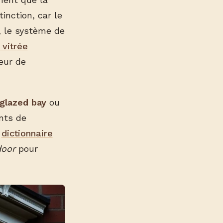
tinction, car le
s, le système de
 vitrée
eur de
glazed bay
ou
nts de
e
dictionnaire
door
pour