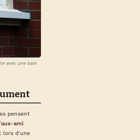
re avec une baie
olument
nes pensent
faux-ami
 lors d'une