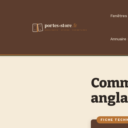
Aller
au
Fenêtres
contenu
Annuaire
Comme
angla