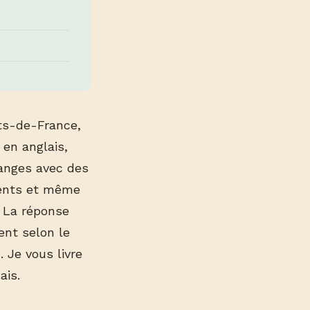
uts-de-France,
 en anglais,
hanges avec des
ients et même
 La réponse
ent selon le
 Je vous livre
ais.