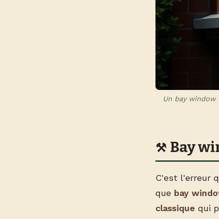
Un bay window v
Bay wi
C'est l'erreur
que
bay wind
classique
qui p