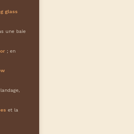
ng glass
as une baie
or
; en
ow
alandage,
ées
et la