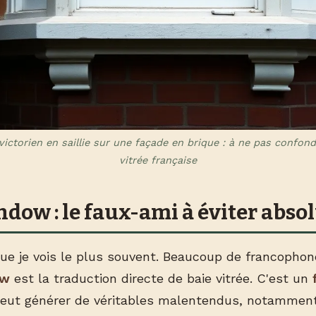
ictorien en saillie sur une façade en brique : à ne pas confond
vitrée française
ndow : le faux-ami à éviter abs
 que je vois le plus souvent. Beaucoup de francopho
ow
est la traduction directe de baie vitrée. C'est un
eut générer de véritables malentendus, notamment