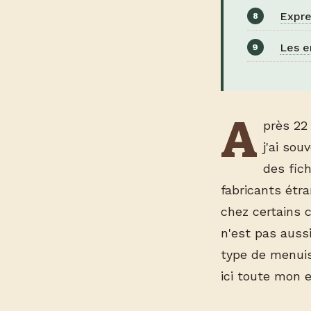
Expre
Les e
A
près 22
j'ai so
des fic
fabricants étr
chez certains 
n'est pas aussi
type de menuise
ici toute mon 