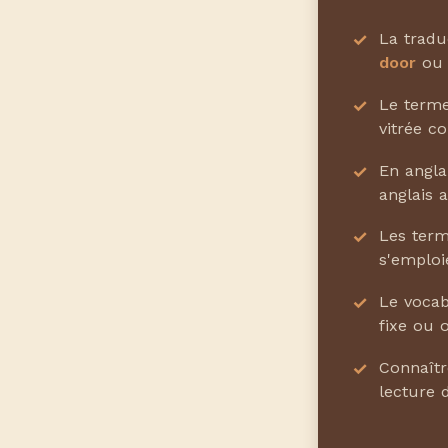
La tradu
door
o
Le term
vitrée co
En angla
anglais 
Les ter
s'emploi
Le vocab
fixe ou o
Connaîtr
lecture 