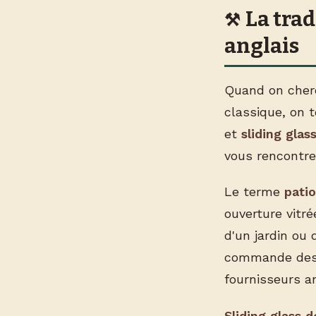
La trad
anglais
Quand on cher
classique, on 
et
sliding glas
vous rencontre
Le terme
patio
ouverture vitré
d'un jardin ou 
commande des 
fournisseurs a
Sliding glass d