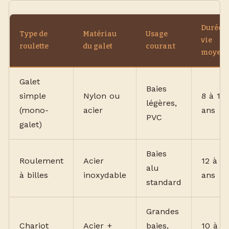
Durée d
Type de
Matériau
Usage
vie
roulette
du galet
courant
moyen
Galet
Baies
simple
Nylon ou
8 à 12
légères,
(mono-
acier
ans
PVC
galet)
Baies
Roulement
Acier
12 à 15
alu
à billes
inoxydable
ans
standard
Grandes
Chariot
Acier +
baies,
10 à 15