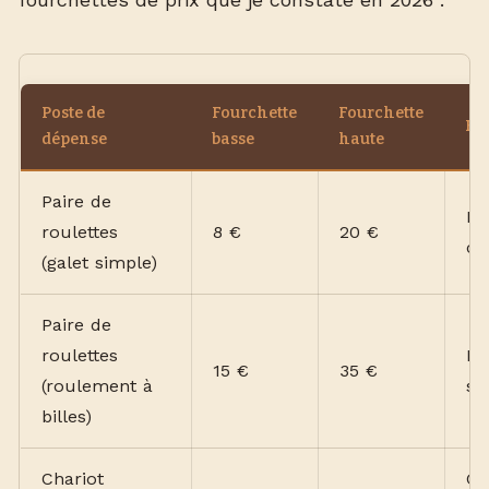
Poste de
Fourchette
Fourchette
Re
dépense
basse
haute
Paire de
Mo
roulettes
8 €
20 €
co
(galet simple)
Paire de
roulettes
Ba
15 €
35 €
(roulement à
st
billes)
Chariot
Gr