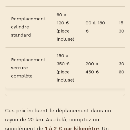
60 à
Remplacement
120 €
90 à 180
15 à
cylindre
(pièce
€
30 m
standard
incluse)
150 à
Remplacement
350 €
200 à
30 à
serrure
(pièce
450 €
60 m
complète
incluse)
Ces prix incluent le déplacement dans un
rayon de 20 km. Au-delà, comptez un
supplément de
1 à 2 € par kilomètre
. Un