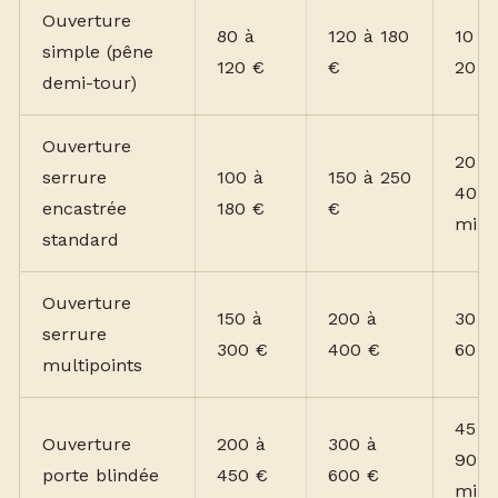
Ouverture
80 à
120 à 180
10 à
simple (pêne
120 €
€
20 m
demi-tour)
Ouverture
20 à
serrure
100 à
150 à 250
40
encastrée
180 €
€
min
standard
Ouverture
150 à
200 à
30 à
serrure
300 €
400 €
60 m
multipoints
45 à
Ouverture
200 à
300 à
90
porte blindée
450 €
600 €
min