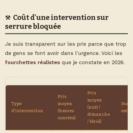
Coût d'une intervention sur
serrure bloquée
Je suis transparent sur les prix parce que trop
de gens se font avoir dans l'urgence. Voici les
fourchettes réalistes
que je constate en 2026.
Prix
Prix
moyen
Type
moyen
Duré
(nuit /
d'intervention
(heures
estim
dimanche
ouvrées)
/ férié)