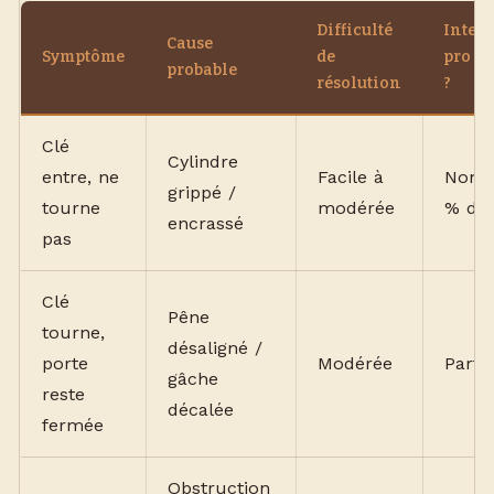
Difficulté
Inter
Cause
Symptôme
de
pro né
probable
résolution
?
Clé
Cylindre
entre, ne
Facile à
Non (
grippé /
tourne
modérée
% des
encrassé
pas
Clé
Pêne
tourne,
désaligné /
porte
Modérée
Parfo
gâche
reste
décalée
fermée
Obstruction