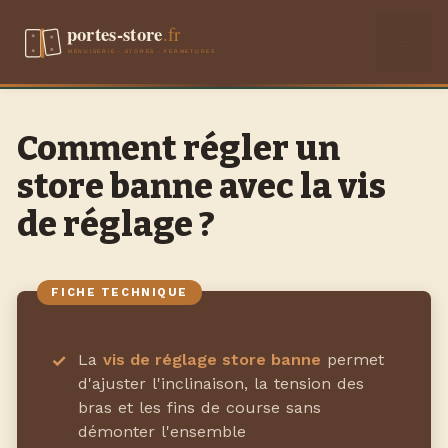
Aller
Men
au
contenu
Comment régler un
store banne avec la vis
de réglage ?
La
vis de réglage store banne
permet
d'ajuster l'inclinaison, la tension des
bras et les fins de course sans
démonter l'ensemble