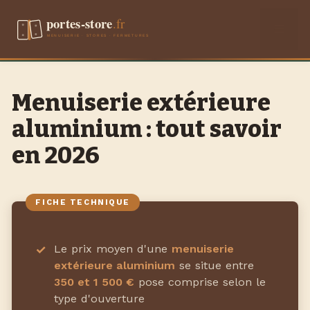
Aller
Men
au
contenu
Menuiserie extérieure
aluminium : tout savoir
en 2026
Le prix moyen d'une
menuiserie
extérieure aluminium
se situe entre
350 et 1 500 €
pose comprise selon le
type d'ouverture