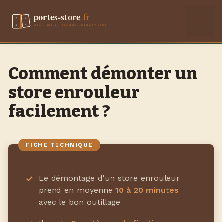
Aller
Men
au
contenu
Comment démonter un
store enrouleur
facilement ?
Le démontage d'un store enrouleur
prend en moyenne
10 à 20 minutes
avec le bon outillage