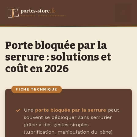
Aller
Men
au
contenu
Porte bloquée par la
serrure : solutions et
coût en 2026
Une
porte bloquée par la serrure
peut
souvent se débloquer sans serrurier
grâce à des gestes simples
(lubrification, manipulation du pêne)