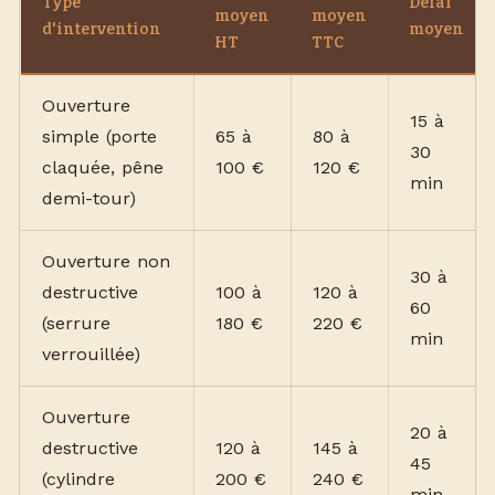
Type
Délai
moyen
moyen
d'intervention
moyen
HT
TTC
Ouverture
15 à
simple (porte
65 à
80 à
30
claquée, pêne
100 €
120 €
min
demi-tour)
Ouverture non
30 à
destructive
100 à
120 à
60
(serrure
180 €
220 €
min
verrouillée)
Ouverture
20 à
destructive
120 à
145 à
45
(cylindre
200 €
240 €
min