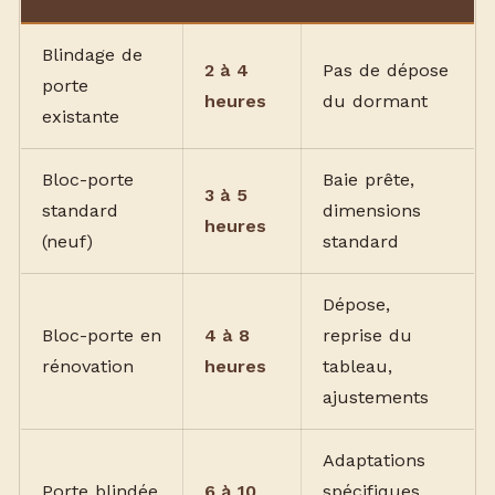
Blindage de
2 à 4
Pas de dépose
porte
heures
du dormant
existante
Bloc-porte
Baie prête,
3 à 5
standard
dimensions
heures
(neuf)
standard
Dépose,
Bloc-porte en
4 à 8
reprise du
rénovation
heures
tableau,
ajustements
Adaptations
Porte blindée
6 à 10
spécifiques,