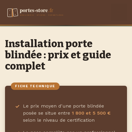
Aller
Men
au
contenu
Installation porte
blindée : prix et guide
complet
Le prix moyen d'une porte blindée
posée se situe entre
1 800 et 5 500 €
selon le niveau de certification