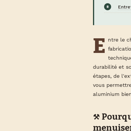
Entre
E
ntre le c
fabricat
techniqu
durabilité et s
étapes, de l'ex
vous permettre
aluminium bien
Pourqu
menuise