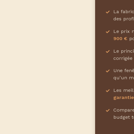
La fabri
des prof
Le prix 
900 €
po
Le princ
corrigée
Une fen
qu'un m
Les meil
garantie
Compar
budget t