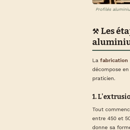
Profilés alumini
Les éta
alumini
La
fabrication
décompose en se
praticien.
1. L'extrusi
Tout commenc
entre 450 et 50
donne sa forme 