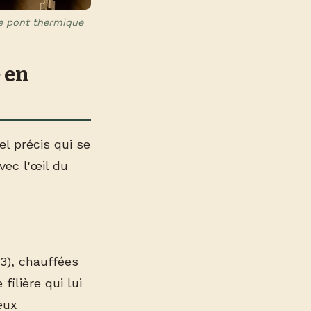
de pont thermique
 en
l précis qui se
vec l'œil du
3), chauffées
ilière qui lui
eux