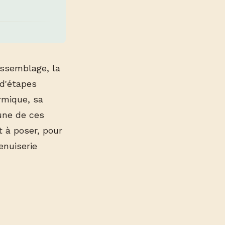
'assemblage, la
 d'étapes
rmique, sa
cune de ces
t à poser, pour
enuiserie