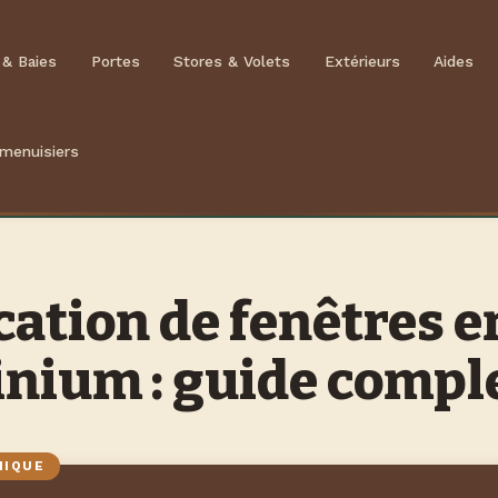
 & Baies
Portes
Stores & Volets
Extérieurs
Aides
 menuisiers
cation de fenêtres e
nium : guide compl