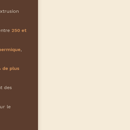
extrusion
entre
250 et
thermique
,
% de plus
nt des
ur le