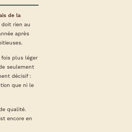
is de la
 doit rien au
 année après
itieuses.
 fois plus léger
s de seulement
ent décisif :
tion que ni le
e qualité.
est encore en