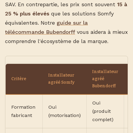
SAV. En contrepartie, les prix sont souvent
15 à
25 % plus élevés
que les solutions Somfy
équivalentes. Notre
guide sur la
télécommande Bubendorff
vous aidera à mieux
comprendre l'écosystème de la marque.
Installateur
Installateur
A
Critère
agréé
agréé Somfy
i
Bubendorff
Oui
Formation
Oui
(produit
V
fabricant
(motorisation)
complet)