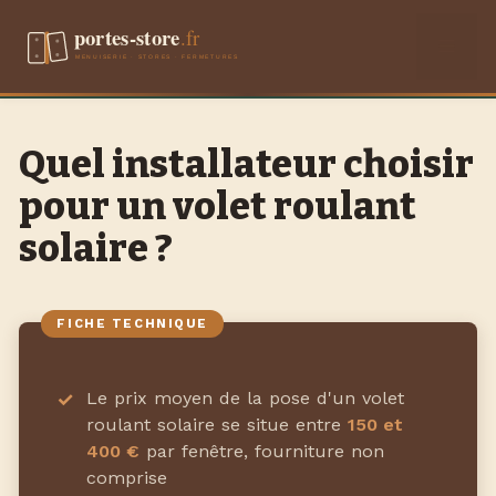
Aller
Men
au
contenu
Quel installateur choisir
pour un volet roulant
solaire ?
Le prix moyen de la pose d'un volet
roulant solaire se situe entre
150 et
400 €
par fenêtre, fourniture non
comprise