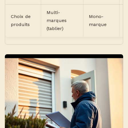
Multi-
Choix de
Mono-
M
marques
produits
marque
m
(tablier)