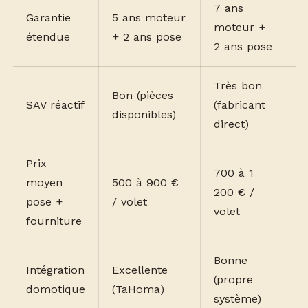
7 ans
Garantie
5 ans moteur
2
moteur +
étendue
+ 2 ans pose
(
2 ans pose
Très bon
Bon (pièces
SAV réactif
(fabricant
V
disponibles)
direct)
Prix
700 à 1
moyen
500 à 900 €
4
200 € /
pose +
/ volet
€
volet
fourniture
Bonne
Intégration
Excellente
(propre
L
domotique
(TaHoma)
système)