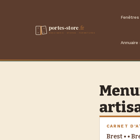
Aller
au
Fenêtres
contenu
Annuaire
Menuis
artis
CARNET D'A
Brest • • B