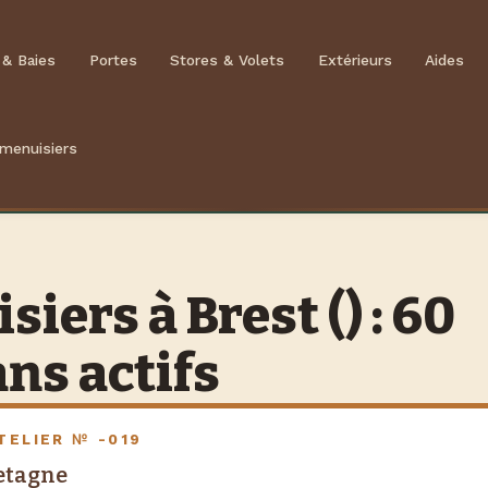
 & Baies
Portes
Stores & Volets
Extérieurs
Aides
 menuisiers
iers à Brest () : 60
ans actifs
TELIER № -019
retagne