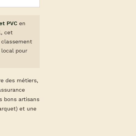
 et PVC
en
, cet
n classement
g local pour
re des métiers,
 assurance
s bons artisans
parquet) et une