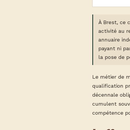
À Brest, ce 
activité au 
annuaire in
payant ni par
la pose de p
Le métier de m
qualification 
décennale oblig
cumulent souven
compétence pos