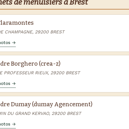
nets de menuisiers à Brest
Claramontes
DE CHAMPAGNE, 29200 BREST
photos →
dre Borghero (crea-z)
E PROFESSEUR RIEUX, 29200 BREST
photos →
dre Dumay (dumay Agencement)
MIN DU GRAND KERVAO, 29200 BREST
photos →