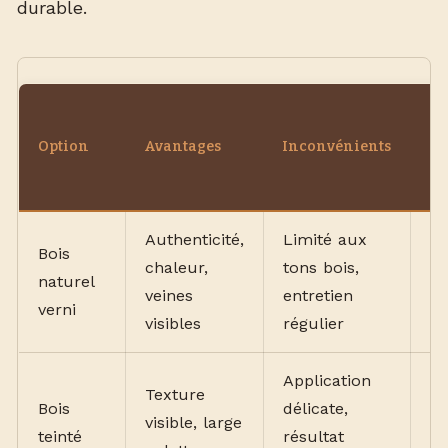
durable.
Bu
m
Option
Avantages
Inconvénients
(p
po
Authenticité,
Limité aux
Bois
chaleur,
tons bois,
15
naturel
veines
entretien
25
verni
visibles
régulier
Application
Texture
Bois
délicate,
20
visible, large
teinté
résultat
35